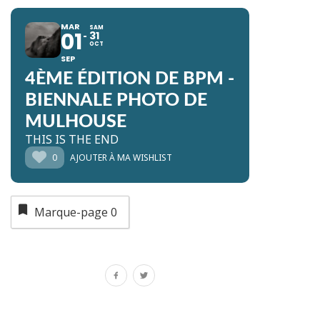
MAR
SAM
01
31
OCT
SEP
4ÈME ÉDITION DE BPM -
BIENNALE PHOTO DE
MULHOUSE
THIS IS THE END
0
AJOUTER À MA WISHLIST
Marque-page
0