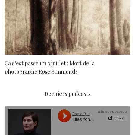
Ça s’est passé un 3 juillet : Mort de la
N
photographe Rose Simmonds
Derniers podcasts