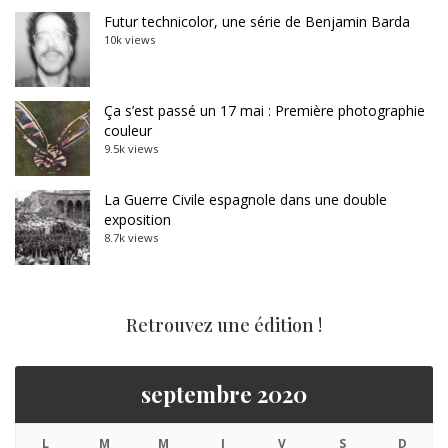
Futur technicolor, une série de Benjamin Barda
10k views
Ça s’est passé un 17 mai : Première photographie
couleur
9.5k views
La Guerre Civile espagnole dans une double
exposition
8.7k views
Retrouvez une édition !
septembre 2020
L
M
M
J
V
S
D