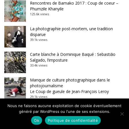
Rencontres de Bamako 2017 : Coup de coeur –
Phumzile Khanyile
125.6k views
La photographie post-mortem, une tradition
disparue
39.1k views
Carte blanche à Dominique Baqué : Sebastião
Salgado, l’imposture
33.4k views
Manque de culture photographique dans le
photojournalisme
Le Coup de gueule de Jean-François Leroy
29.1k views
Ça s’est passé un 4 juillet, mort de Marie Curie
Nous ne faisons aucune exploitation de cookie éventuellement
13.6k views
généré par WordPress ou l'une de ses extensions.
Ok
Politique de confidentialité