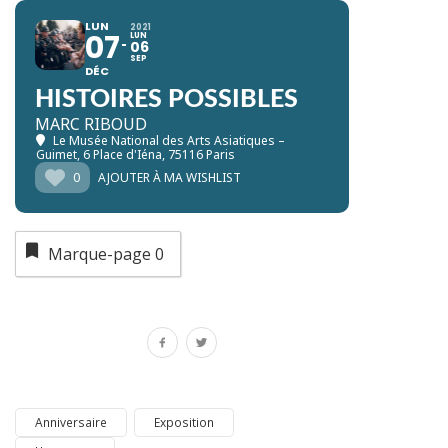
LUN
2021
07
LUN
06
SEP
DÉC
HISTOIRES POSSIBLES
MARC RIBOUD
Le Musée National des Arts Asiatiques –
Guimet
, 6 Place d'Iéna, 75116 Paris
0
AJOUTER À MA WISHLIST
Marque-page
0
Anniversaire
Exposition