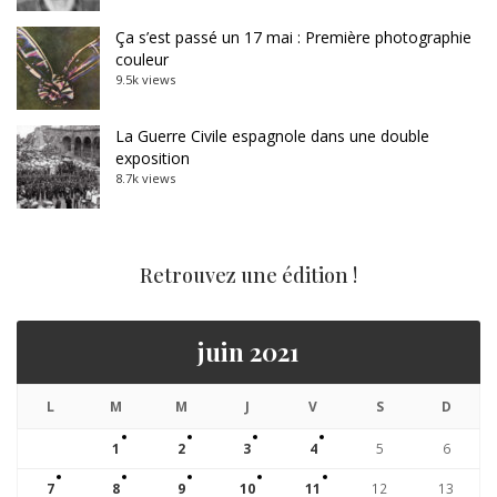
Ça s’est passé un 17 mai : Première photographie
couleur
9.5k views
La Guerre Civile espagnole dans une double
exposition
8.7k views
Retrouvez une édition !
juin 2021
L
M
M
J
V
S
D
1
2
3
4
5
6
7
8
9
10
11
12
13