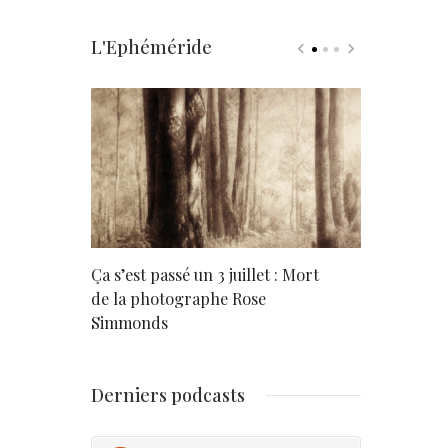
L'Ephéméride
rd
Ça s’est passé un 3 juillet : Mort
Né un 2 juil
de la photographe Rose
Simmonds
Derniers podcasts