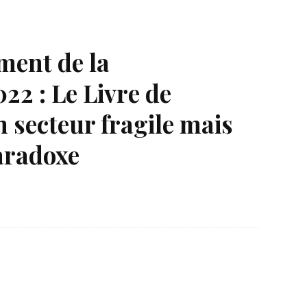
ment de la
22 : Le Livre de
 secteur fragile mais
paradoxe
Né un 2 juillet : André Kertész
Né un 1er juillet : Léona
Misonne