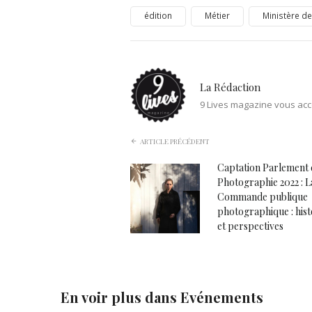
édition
Métier
Ministère de
La Rédaction
9 Lives magazine vous acc
ARTICLE PRÉCÉDENT
Captation Parlement 
Photographie 2022 : L
Commande publique
photographique : hist
et perspectives
En voir plus dans
Evénements