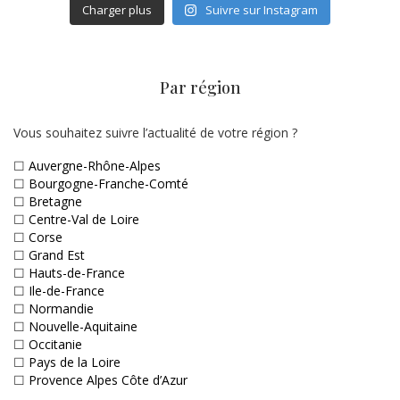
Charger plus
Suivre sur Instagram
Par région
Vous souhaitez suivre l’actualité de votre région ?
☐
Auvergne-Rhône-Alpes
☐
Bourgogne-Franche-Comté
☐
Bretagne
☐
Centre-Val de Loire
☐
Corse
☐
Grand Est
☐
Hauts-de-France
☐
Ile-de-France
☐
Normandie
☐
Nouvelle-Aquitaine
☐
Occitanie
☐
Pays de la Loire
☐
Provence Alpes Côte d’Azur