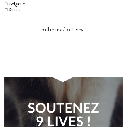
☐
Belgique
☐
Suisse
Adhérez à 9 Lives !