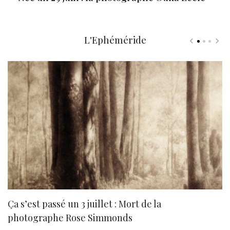
L'Ephéméride
Ça s’est passé un 3 juillet : Mort de la
N
photographe Rose Simmonds