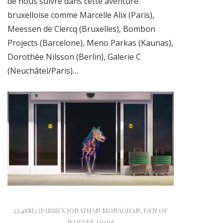
de nous suivre dans cette aventure
bruxelloise comme Marcelle Alix (Paris),
Meessen de Clercq (Bruxelles), Bombon
Projects (Barcelone), Meno Parkas (Kaunas),
Dorothée Nilsson (Berlin), Galerie C
(Neuchâtel/Paris)…
22,48M2 (PARIS) X JONATHAN MONAGHAN, DEN OF
WOLVES. (2020)