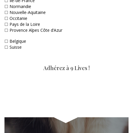
☐
Ile-de-France
☐
Normandie
☐
Nouvelle-Aquitaine
☐
Occitanie
☐
Pays de la Loire
☐
Provence Alpes Côte d’Azur
☐
Belgique
☐
Suisse
Adhérez à 9 Lives !