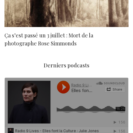
Ça s’est passé un 3 juillet : Mort de la
N
photographe Rose Simmonds
Derniers podcasts