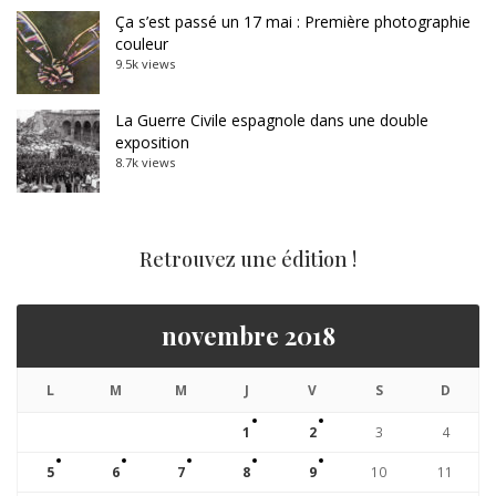
Ça s’est passé un 17 mai : Première photographie
couleur
9.5k views
La Guerre Civile espagnole dans une double
exposition
8.7k views
Retrouvez une édition !
novembre 2018
L
M
M
J
V
S
D
1
2
3
4
5
6
7
8
9
10
11