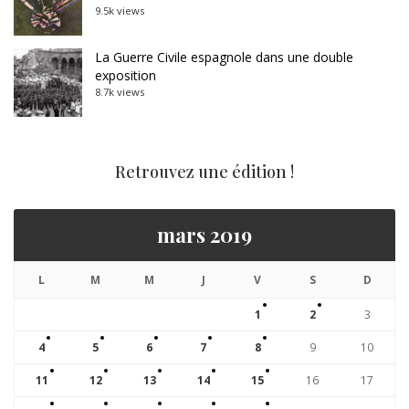
9.5k views
La Guerre Civile espagnole dans une double
exposition
8.7k views
Retrouvez une édition !
mars 2019
L
M
M
J
V
S
D
1
2
3
4
5
6
7
8
9
10
11
12
13
14
15
16
17