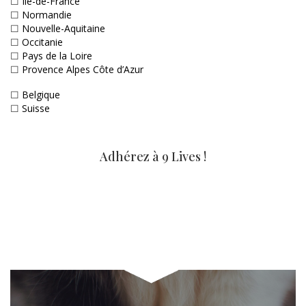
☐
Ile-de-France
☐
Normandie
☐
Nouvelle-Aquitaine
☐
Occitanie
☐
Pays de la Loire
☐
Provence Alpes Côte d’Azur
☐
Belgique
☐
Suisse
Adhérez à 9 Lives !