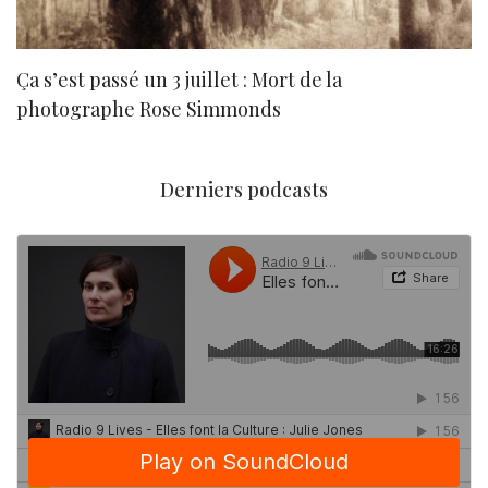
Ça s’est passé un 3 juillet : Mort de la
N
photographe Rose Simmonds
Derniers podcasts