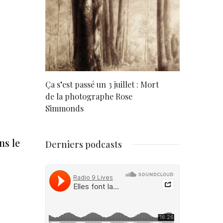
rd
Ça s’est passé un 3 juillet : Mort
Né un 2 juil
de la photographe Rose
Simmonds
ns le
Derniers podcasts