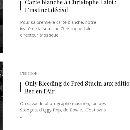
Carte blanche à Christophe Laloi :
L’instinct décisif
Pour sa première carte blanche, notre
invité de la semaine Christophe Laloi,
directeur artistique ...
Né un 2 juillet : André Kertész
Né un 1er juillet : Léona
Misonne
L'EDITION
Only Bleeding de Fred Stucin aux éditio
Bec en l’Air
On savait le photographe musicien, fan des
Stooges, d’Iggy Pop, de Bowie…C’est sans
...