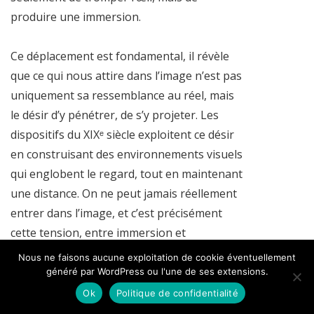
produire une immersion.
Ce déplacement est fondamental, il révèle
que ce qui nous attire dans l’image n’est pas
uniquement sa ressemblance au réel, mais
le désir d’y pénétrer, de s’y projeter. Les
dispositifs du XIXᵉ siècle exploitent ce désir
en construisant des environnements visuels
qui englobent le regard, tout en maintenant
une distance. On ne peut jamais réellement
entrer dans l’image, et c’est précisément
cette tension, entre immersion et
impossibilité, qui la rend active.
Nous ne faisons aucune exploitation de cookie éventuellement
généré par WordPress ou l'une de ses extensions.
J’évoque dans ce contexte l’idée d’une «
Ok
Politique de confidentialité
image frustrante », c’est-à-dire une image