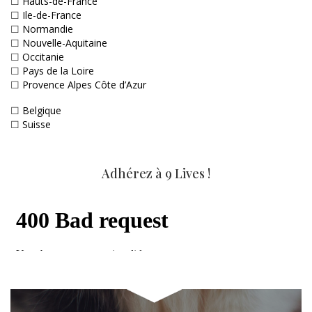
☐
Hauts-de-France
☐
Ile-de-France
☐
Normandie
☐
Nouvelle-Aquitaine
☐
Occitanie
☐
Pays de la Loire
☐
Provence Alpes Côte d’Azur
☐
Belgique
☐
Suisse
Adhérez à 9 Lives !