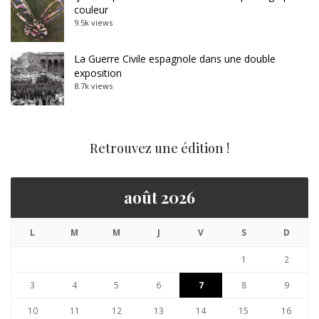
couleur
9.5k views
La Guerre Civile espagnole dans une double
exposition
8.7k views
Retrouvez une édition !
août 2026
L
M
M
J
V
S
D
1
2
3
4
5
6
7
8
9
10
11
12
13
14
15
16