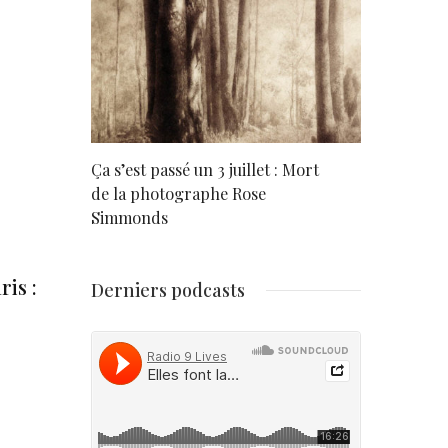
rd
Ça s’est passé un 3 juillet : Mort
Né un 2 juil
de la photographe Rose
Simmonds
is :
Derniers podcasts