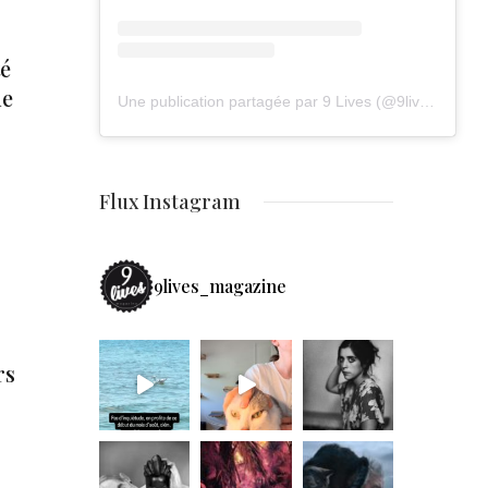
té
de
Une publication partagée par 9 Lives (@9lives_magazine)
Flux Instagram
9lives_magazine
rs