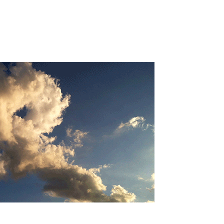
Né un 2 juillet : André Kertész
Né un 1er juillet : Léona
Misonne