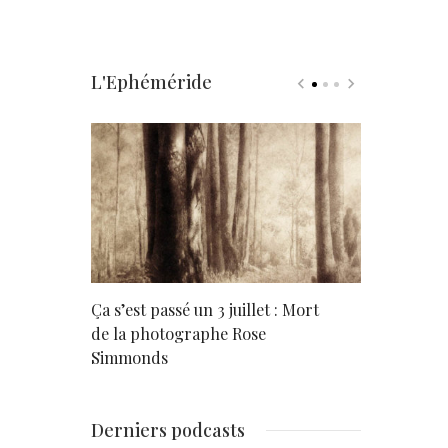
L'Ephéméride
rd
Ça s’est passé un 3 juillet : Mort
Né un 2 juil
de la photographe Rose
Simmonds
Derniers podcasts