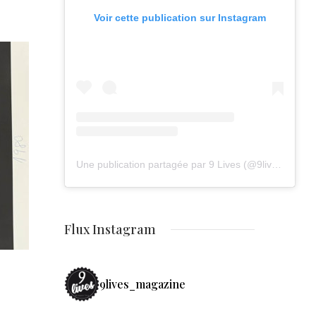
Voir cette publication sur Instagram
Une publication partagée par 9 Lives (@9lives_magazine)
Flux Instagram
9lives_magazine