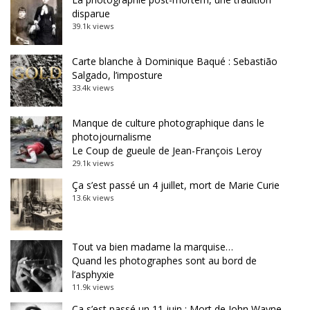
disparue
39.1k views
Carte blanche à Dominique Baqué : Sebastião
Salgado, l’imposture
33.4k views
Manque de culture photographique dans le
photojournalisme
Le Coup de gueule de Jean-François Leroy
29.1k views
Ça s’est passé un 4 juillet, mort de Marie Curie
13.6k views
Tout va bien madame la marquise…
Quand les photographes sont au bord de
l’asphyxie
11.9k views
Ça s’est passé un 11 juin : Mort de John Wayne