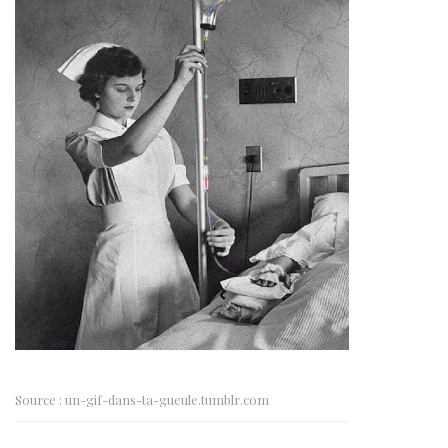
Source : un-gif-dans-ta-gueule.tumblr.com