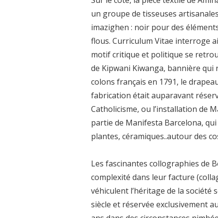
un groupe de tisseuses artisanales
imazighen : noir pour des élément
flous. Curriculum Vitae interroge a
motif critique et politique se retro
de Kipwani Kiwanga, bannière qui r
colons français en 1791, le drapea
fabrication était auparavant rése
Catholicisme, ou l’installation de
partie de Manifesta Barcelona, qui
plantes, céramiques..autour des c
Les fascinantes collographies de B
complexité dans leur facture (collag
véhiculent l’héritage de la sociét
siècle et réservée exclusivement a
ans dans des circonstances nimbée