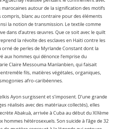
 marocaines autour de la signification des motifs
s compris, blanc au contraire pour des éléments
insi la notion de transmission. Le textile comme
uve dans d’autres œuvres. Que ce soit avec le quilt
eprend la révolte des esclaves en Haïti contre les
u orné de perles de Myrlande Constant dont la
rvé aux hommes qui dénonce l’emprise du
 Marie Claire Messouma Manlanbien, qui faisait
 entremêle fils, matières végétales, organiques,
osmogonies afro-caribéennes.
elkis Ayon surgissent et s’imposent. D’une grande
es réalisés avec des matériaux collectés), elles
é secrète Abakuà, arrivée à Cuba au début du XIXème
ux hommes hétérosexuels. Son suicide à l’âge de 32
s de mystère concourt à la légende qui entoure