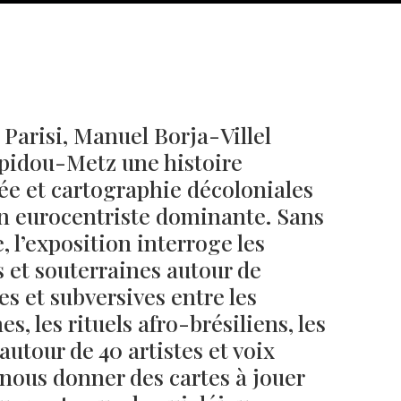
 Parisi, Manuel Borja-Villel
pidou-Metz une histoire
ée et cartographie décoloniales
on eurocentriste dominante. Sans
, l’exposition interroge les
 et souterraines autour de
Né un 2 juillet : André Kertész
Né un 1er juillet : Léona
Misonne
es et subversives entre les
, les rituels afro-brésiliens, les
autour de 40 artistes et voix
 nous donner des cartes à jouer