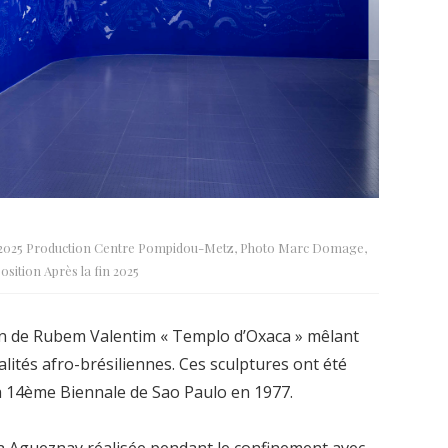
24-2025 Production Centre Pompidou-Metz, Photo Marc Domage,
osition Après la fin 2025
ion de Rubem Valentim « Templo d’Oxaca » mêlant
lités afro-brésiliennes. Ces sculptures ont été
la 14ème Biennale de Sao Paulo en 1977.
ina Agueznay réalisée pendant le confinement avec