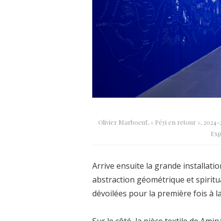
Olivier Marboeuf, « Péyi en retour », 20
Exp
Arrive ensuite la grande installat
abstraction géométrique et spiritua
dévoilées pour la première fois à 
Sur le côté, la pièce textile de Am