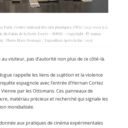
 Paris, Centre national des arts plastiques, FNAC 2022-0109 (1 à
ic du Palais de la Porte Dorée – MNHI – Copyright : © Amina
/ Photo Marc Domage / Exposition Après la fin / 2025
 au visiteur, pas d’autorité non plus de ce côté-là.
gue rappelle les liens de sujétion et la violence
 conquête espagnole avec l’entrée d’Hernan Cortez
 de Vienne par les Ottomans. Ces panneaux de
acre, matériau précieux et recherché qui signale les
ion mondialisée.
donnée aux pratiques de cinéma expérimentales