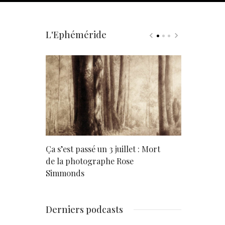
L'Ephéméride
rd
Ça s’est passé un 3 juillet : Mort
Né un 2 juil
de la photographe Rose
Simmonds
Derniers podcasts