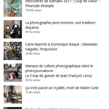
Rencontres de Bamako 2017 : Coup de coeur –
Phumzile Khanyile
125.6k views
La photographie post-mortem, une tradition
disparue
39.1k views
Carte blanche à Dominique Baqué : Sebastião
Salgado, l’imposture
33.4k views
Manque de culture photographique dans le
photojournalisme
Le Coup de gueule de Jean-François Leroy
29.1k views
Ça s’est passé un 4 juillet, mort de Marie Curie
13.6k views