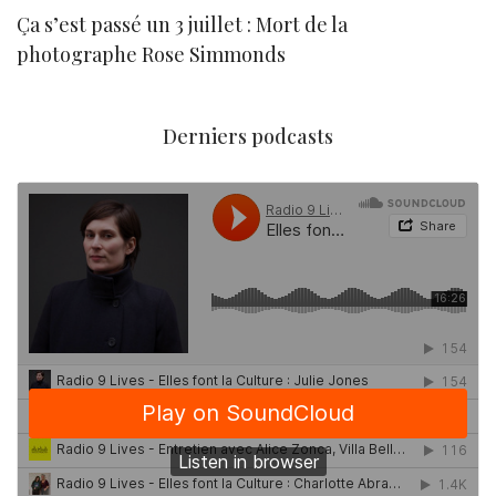
Ça s’est passé un 3 juillet : Mort de la
N
photographe Rose Simmonds
Derniers podcasts