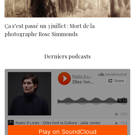
Ça s’est passé un 3 juillet : Mort de la
N
photographe Rose Simmonds
Derniers podcasts