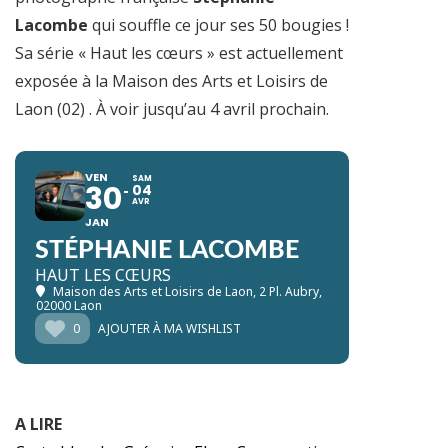
Lacombe
qui souffle ce jour ses 50 bougies !
Sa série « Haut les cœurs » est actuellement
exposée à la Maison des Arts et Loisirs de
Laon (02) . À voir jusqu’au 4 avril prochain.
VEN
SAM
30
04
AVR
JAN
STÉPHANIE LACOMBE
HAUT LES CŒURS
Maison des Arts et Loisirs de Laon
, 2 Pl. Aubry,
02000 Laon
0
AJOUTER À MA WISHLIST
A LIRE