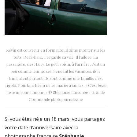
Kévin est couvreur en formation, il aime monter sur les
toits. De là-haut, il regarde sa ville. Il l’adore. La
passagère, c’est Lucy. Le petit voisin, à l’arrière, c’est un
peu comme leur gosse. Pendant les vacances, ils le
trimballent partout. Ils sont comme une famille, c’est
rigolo. Pourtant Kévin ne se mariera jamais. « C’est beau
juste un jour l’amour. » © Stéphanie Lacombe / Grande
Commande photojournalisme
Si vous êtes né·e un 18 mars, vous partagez
votre date d’anniversaire avec la
photographe française
Stéphanie