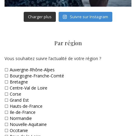
Charger plus
Suivre sur Instagram
Par région
Vous souhaitez suivre l’actualité de votre région ?
☐
Auvergne-Rhône-Alpes
☐
Bourgogne-Franche-Comté
☐
Bretagne
☐
Centre-Val de Loire
☐
Corse
☐
Grand Est
☐
Hauts-de-France
☐
Ile-de-France
☐
Normandie
☐
Nouvelle-Aquitaine
☐
Occitanie