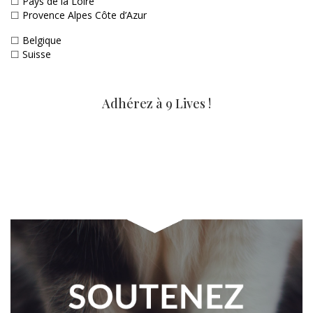
☐
Pays de la Loire
☐
Provence Alpes Côte d’Azur
☐
Belgique
☐
Suisse
Adhérez à 9 Lives !