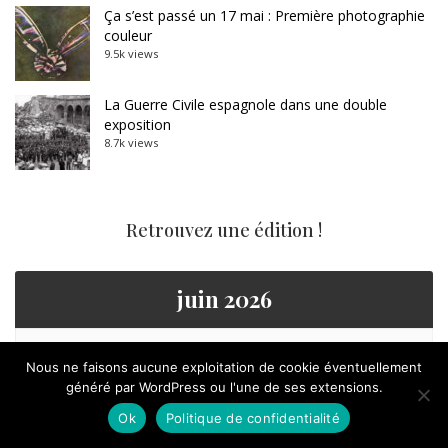
Ça s’est passé un 17 mai : Première photographie
couleur
9.5k views
La Guerre Civile espagnole dans une double
exposition
8.7k views
Retrouvez une édition !
juin 2026
L
M
M
J
V
S
D
Nous ne faisons aucune exploitation de cookie éventuellement
1
2
3
4
5
6
7
généré par WordPress ou l'une de ses extensions.
Ok
Politique de confidentialité
8
9
10
11
12
13
14