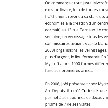
On commençait tout juste. Mycroft é
extraordinaire, loin de toutes conve
fraîchement revendu sa start-up, a
économies à la création d’un centre
dormait) au 13 rue Ternaux. Le con
semaine, un vernissage tous les vendr
commissaires avaient « carte blanch
2009) organisions les vernissages. 
plus d’argent, le lieu fermerait. E
Mycroft a pris 1000 formes différe
faire ses premières armes.
En 2008, Joël présentait chez Mycro
A ». Depuis, il a créé
Curiosité
, une
permet à ses abonnés de découvrir, 
prisme de 7 de ses visites.