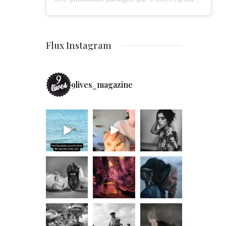
Flux Instagram
9lives_magazine