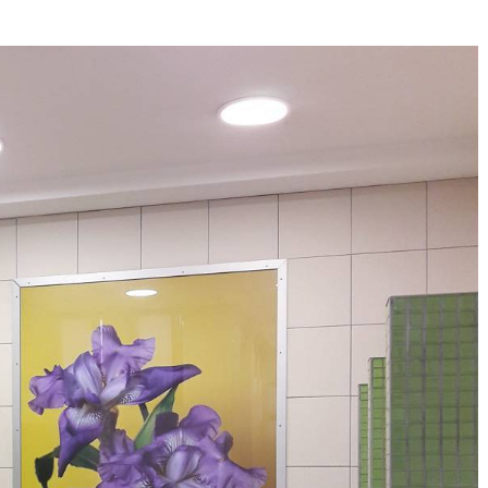
Né un 2 juillet : André Kertész
Né un 1er juillet : Léona
Misonne