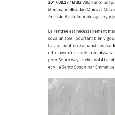
2017.08.27 16h03
Villa Santo Sos
@emmanuelle.oddo @nicov.f @doub
#dessin #villa #doublevgallery #j
La rentrée est nécessairement mars
sous un soleil pourtant bien vigo
La cité, peut-être émoustillée par
offre avec d’excitants commissaria
pour South way studio, Vol.4 Le la
et Villa Santo Sospir par Emmanuel