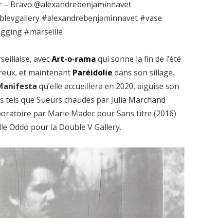
pir – Bravo @alexandrebenjaminnavet
levgallery #alexandrebenjaminnavet #vase
ogging #marseille
eillaise, avec
Art-o-rama
qui sonne la fin de l’été
ureux, et maintenant
Paréidolie
dans son sillage.
Manifesta
qu’elle accueillera en 2020, aiguise son
ts tels que Sueurs chaudes par Julia Marchand
boratoire par Marie Madec pour Sans titre (2016)
le Oddo pour la Double V Gallery.