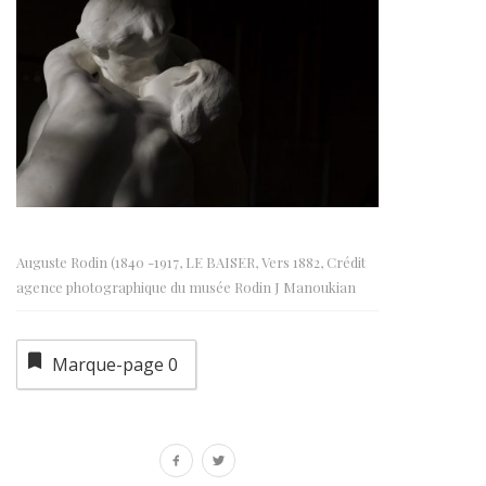
Auguste Rodin (1840 -1917, LE BAISER, Vers 1882, Crédit
agence photographique du musée Rodin J Manoukian
Marque-page
0