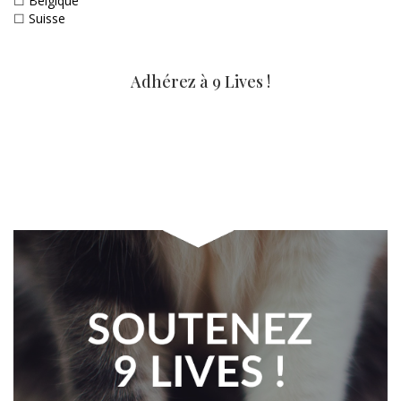
☐
Belgique
☐
Suisse
Adhérez à 9 Lives !