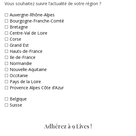
Vous souhaitez suivre l’actualité de votre région ?
☐
Auvergne-Rhône-Alpes
☐
Bourgogne-Franche-Comté
☐
Bretagne
☐
Centre-Val de Loire
☐
Corse
☐
Grand Est
☐
Hauts-de-France
☐
Ile-de-France
☐
Normandie
☐
Nouvelle-Aquitaine
☐
Occitanie
☐
Pays de la Loire
☐
Provence Alpes Côte d’Azur
☐
Belgique
☐
Suisse
Adhérez à 9 Lives !