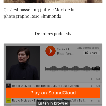
Ça s’est passé un 3 juillet : Mort de la
N
photographe Rose Simmonds
Derniers podcasts