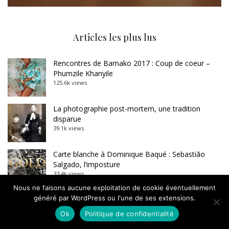
Articles les plus lus
Rencontres de Bamako 2017 : Coup de coeur –
Phumzile Khanyile
125.6k views
La photographie post-mortem, une tradition
disparue
39.1k views
Carte blanche à Dominique Baqué : Sebastião
Salgado, l’imposture
33.4k views
Nous ne faisons aucune exploitation de cookie éventuellement
généré par WordPress ou l'une de ses extensions.
Manque de culture photographique dans le
photojournalisme
Ok
Politique de confidentialité
Le Coup de gueule de Jean-François Leroy