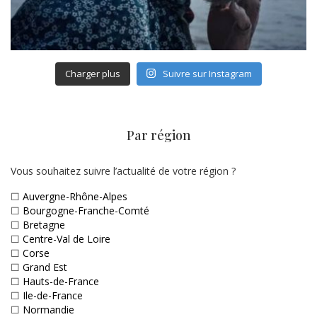
Charger plus
Suivre sur Instagram
Par région
Vous souhaitez suivre l’actualité de votre région ?
☐
Auvergne-Rhône-Alpes
☐
Bourgogne-Franche-Comté
☐
Bretagne
☐
Centre-Val de Loire
☐
Corse
☐
Grand Est
☐
Hauts-de-France
☐
Ile-de-France
☐
Normandie