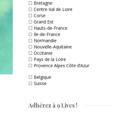
☐
Bretagne
☐
Centre-Val de Loire
☐
Corse
☐
Grand Est
☐
Hauts-de-France
☐
Ile-de-France
☐
Normandie
☐
Nouvelle-Aquitaine
☐
Occitanie
☐
Pays de la Loire
☐
Provence Alpes Côte d’Azur
☐
Belgique
☐
Suisse
Adhérez à 9 Lives !