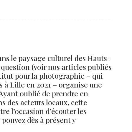
Né un 2 juillet : André Kertész
Né un 1er juillet : Léona
Misonne
ans le paysage culturel des Hauts-
uestion (voir nos articles publiés
stitut pour la photographie – qui
s à Lille en 2021 – organise une
 Ayant oublié de prendre en
ns des acteurs locaux, cette
tre l’occasion d’écouter les
s pouvez dès à présent y