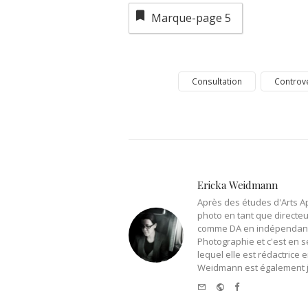
Marque-page
5
Consultation
Controv
Ericka Weidmann
Après des études d'Arts Ap
photo en tant que directeur
comme DA en indépendant. E
Photographie et c'est en s
lequel elle est rédactrice
Weidmann est également jo
e-
Website
Facebook
mail