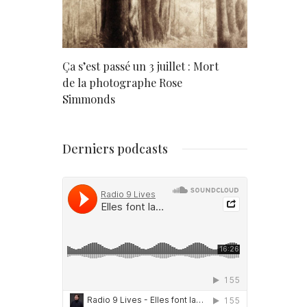
rd
Ça s’est passé un 3 juillet : Mort
Né un 2 juil
de la photographe Rose
Simmonds
Derniers podcasts