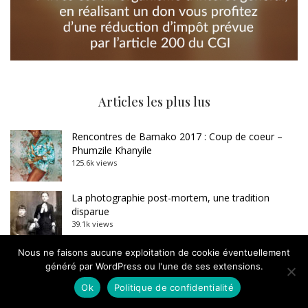
Articles les plus lus
Rencontres de Bamako 2017 : Coup de coeur –
Phumzile Khanyile
125.6k views
La photographie post-mortem, une tradition
disparue
39.1k views
Nous ne faisons aucune exploitation de cookie éventuellement
Carte blanche à Dominique Baqué : Sebastião
généré par WordPress ou l'une de ses extensions.
Salgado, l’imposture
33.4k views
Ok
Politique de confidentialité