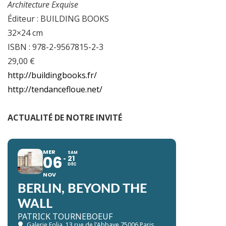
Architecture Exquise
Éditeur : BUILDING BOOKS
32×24 cm
ISBN : 978-2-9567815-2-3
29,00 €
http://buildingbooks.fr/
http://tendancefloue.net/
ACTUALITÉ DE NOTRE INVITÉ
MER
SAM
06
21
DÉC
NOV
BERLIN, BEYOND THE
WALL
PATRICK TOURNEBOEUF
Galerie Folia
, 13 rue de l'Abbaye 75006 Paris