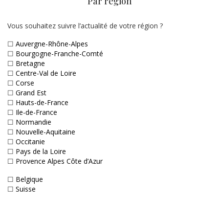
Par région
Vous souhaitez suivre l’actualité de votre région ?
☐
Auvergne-Rhône-Alpes
☐
Bourgogne-Franche-Comté
☐
Bretagne
☐
Centre-Val de Loire
☐
Corse
☐
Grand Est
☐
Hauts-de-France
☐
Ile-de-France
☐
Normandie
☐
Nouvelle-Aquitaine
☐
Occitanie
☐
Pays de la Loire
☐
Provence Alpes Côte d’Azur
☐
Belgique
☐
Suisse