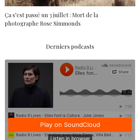
Ça s’est passé un 3 juillet : Mort de la
N
photographe Rose Simmonds
Derniers podcasts