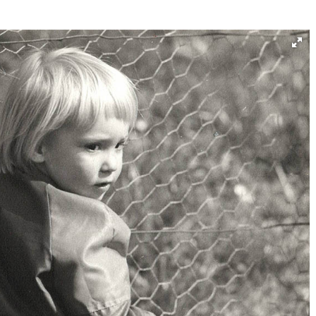
Né un 2 juillet : André Kertész
Né un 1er juillet : Léona
Misonne