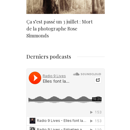
rd
Ça s’est passé un 3 juillet : Mort
Né un 2 juil
de la photographe Rose
Simmonds
Derniers podcasts