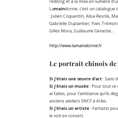
l’éditing et à la mise en lumière d
La
main
donne, c’est un catalogue d
: Julien Coquentin, Alisa Resnik, M
Gabrielle Duplantier, Yves Trémori
Gilles Mora, Guillaume Geneste…
http://www.lamaindonne.fr
Le portrait chinois d
Si j’étais une œuvre d’art
: Sans 
Si j’étais un musée
: Pour tout ce
ai faites, pour l’ambiance qu’ils d
anciens ateliers SNCF à Arles.
Si j’étais un artiste
: Fantazio pou
le voit en concert.