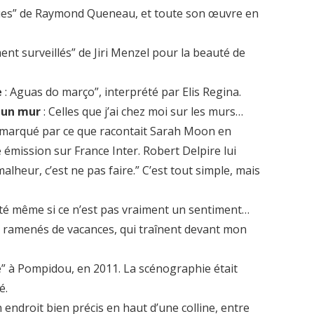
eues” de Raymond Queneau, et toute son œuvre en
ment surveillés” de Jiri Menzel pour la beauté de
e
: Aguas do março”, interprété par Elis Regina.
r un mur
: Celles que j’ai chez moi sur les murs…
té marqué par ce que racontait Sarah Moon en
émission sur France Inter. Robert Delpire lui
 malheur, c’est ne pas faire.” C’est tout simple, mais
sité même si ce n’est pas vraiment un sentiment…
ux ramenés de vacances, qui traînent devant mon
e” à Pompidou, en 2011. La scénographie était
é.
n endroit bien précis en haut d’une colline, entre