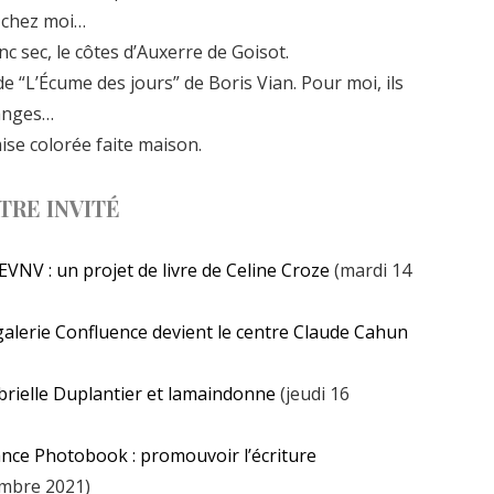
e chez moi…
anc sec, le côtes d’Auxerre de Goisot.
 de “L’Écume des jours” de Boris Vian. Pour moi, ils
 anges…
ise colorée faite maison.
TRE INVITÉ
EVNV : un projet de livre de Celine Croze
(mardi 14
 galerie Confluence devient le centre Claude Cahun
brielle Duplantier et lamaindonne
(jeudi 16
ance Photobook : promouvoir l’écriture
embre 2021)