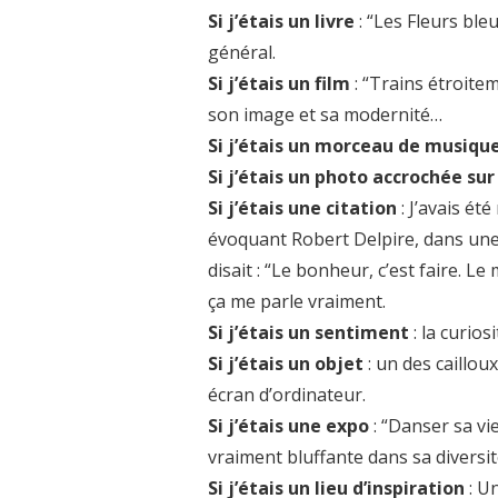
Si j’étais un livre
: “Les Fleurs bl
général.
Si j’étais un film
: “Trains étroite
son image et sa modernité…
Si j’étais un morceau de musiqu
Si j’étais un photo accrochée su
Si j’étais une citation
: J’avais é
évoquant Robert Delpire, dans une 
disait : “Le bonheur, c’est faire. Le
ça me parle vraiment.
Si j’étais un sentiment
: la curio
Si j’étais un objet
: un des caillo
écran d’ordinateur.
Si j’étais une expo
: “Danser sa vi
vraiment bluffante dans sa diversit
Si j’étais un lieu d’inspiration
: U