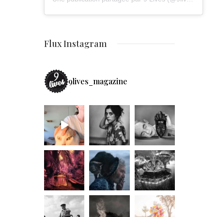
Flux Instagram
9lives_magazine