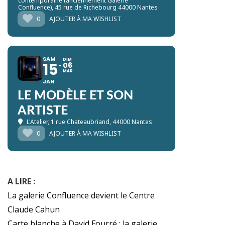
contemporaine (anciennement Galerie
Confluence)
, 45 rue de Richebourg 44000 Nantes
0
AJOUTER À MA WISHLIST
SAM
DIM
15
06
MAR
JAN
LE MODÈLE ET SON
ARTISTE
L'Atelier
, 1 rue Chateaubriand, 44000 Nantes
0
AJOUTER À MA WISHLIST
A LIRE :
La galerie Confluence devient le Centre
Claude Cahun
Carte blanche à David Fourré : la galerie