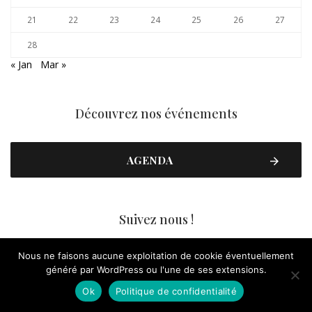
21
22
23
24
25
26
27
28
« Jan
Mar »
Découvrez nos événements
AGENDA
Suivez nous !
Nous ne faisons aucune exploitation de cookie éventuellement
FACEBOOK
généré par WordPress ou l'une de ses extensions.
Ok
Politique de confidentialité
YOUTUBE