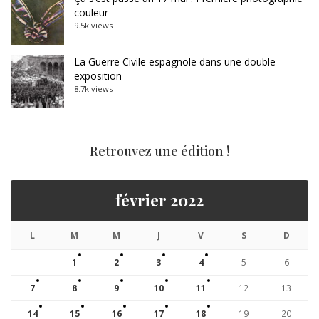
couleur
9.5k views
La Guerre Civile espagnole dans une double
exposition
8.7k views
Retrouvez une édition !
février 2022
L
M
M
J
V
S
D
1
2
3
4
5
6
7
8
9
10
11
12
13
14
15
16
17
18
19
20