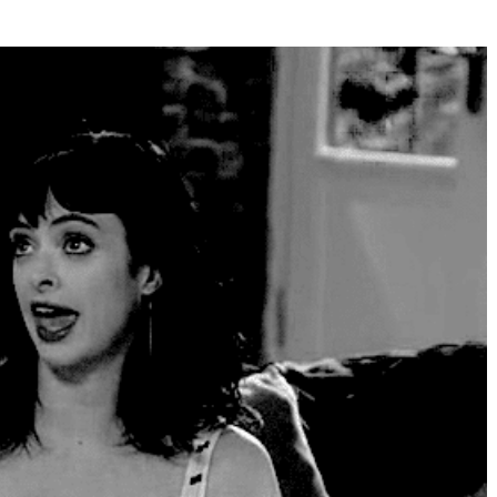
Né un 2 juillet : André Kertész
Né un 1er juillet : Léona
Misonne