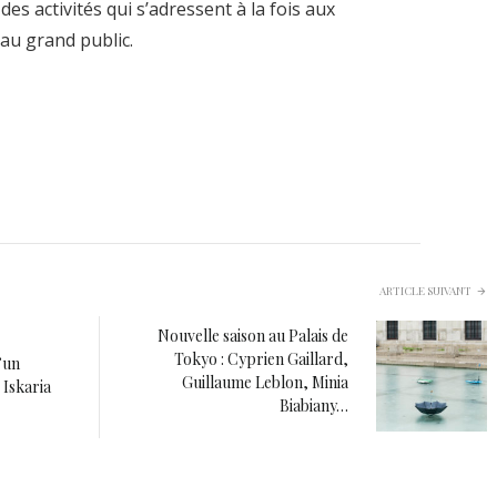
des activités qui s’adressent à la fois aux
au grand public.
ARTICLE SUIVANT
Nouvelle saison au Palais de
Tokyo : Cyprien Gaillard,
’un
Guillaume Leblon, Minia
Iskaria
Biabiany…