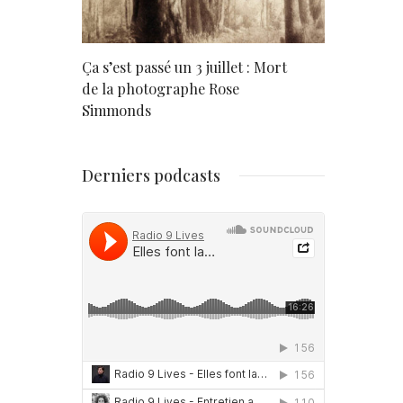
rd
Ça s’est passé un 3 juillet : Mort
Né un 2 juil
de la photographe Rose
Simmonds
Derniers podcasts