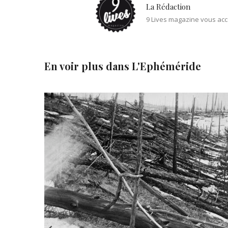
La Rédaction
9 Lives magazine vous acc
En voir plus dans
L'Ephéméride