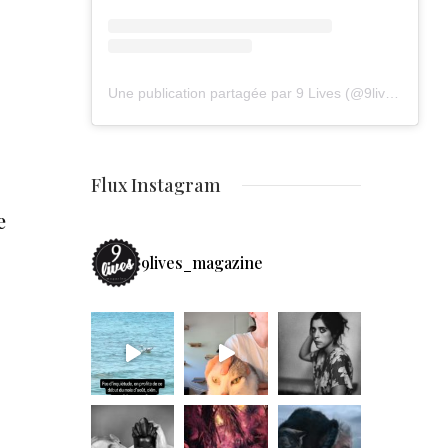
Une publication partagée par 9 Lives (@9lives_magazine)
Flux Instagram
e
9lives_magazine