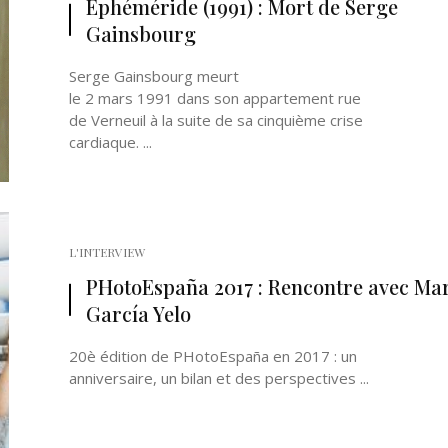
Ephéméride (1991) : Mort de Serge
Gainsbourg
Serge Gainsbourg meurt
le 2 mars 1991 dans son appartement rue
de Verneuil à la suite de sa cinquième crise
cardiaque. ...
Né un 2 juillet : André Kertész
Né un 1er juillet : Léona
Misonne
L'INTERVIEW
PHotoEspaña 2017 : Rencontre avec Ma
García Yelo
20è édition de PHotoEspaña en 2017 : un
anniversaire, un bilan et des perspectives ...