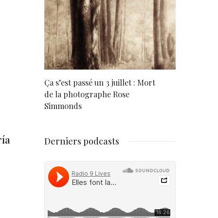
rd
Ça s’est passé un 3 juillet : Mort
Né un 2 juil
de la photographe Rose
Simmonds
ría
Derniers podcasts