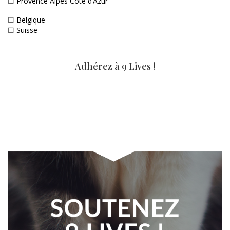
☐
Provence Alpes Côte d’Azur
☐
Belgique
☐
Suisse
Adhérez à 9 Lives !