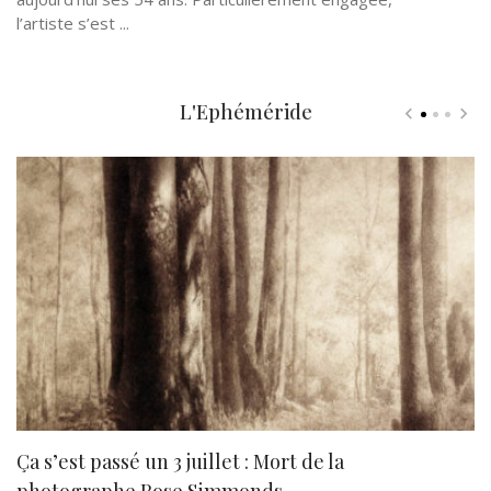
l’artiste s’est ...
L'Ephéméride
Ça s’est passé un 3 juillet : Mort de la
N