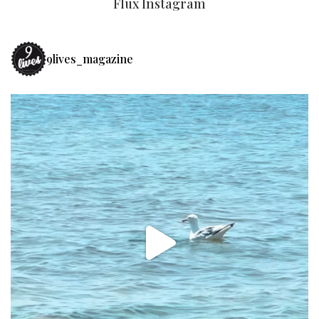
Flux Instagram
9lives_magazine