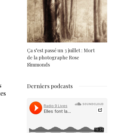
rd
Ça s’est passé un 3 juillet : Mort
Né un 2 juil
de la photographe Rose
Simmonds
s
Derniers podcasts
tes