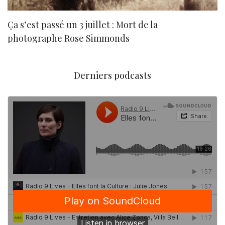
Ça s’est passé un 3 juillet : Mort de la
N
photographe Rose Simmonds
Derniers podcasts