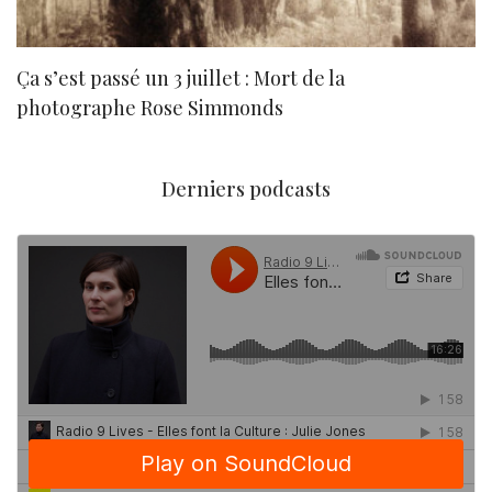
Ça s’est passé un 3 juillet : Mort de la
N
photographe Rose Simmonds
Derniers podcasts