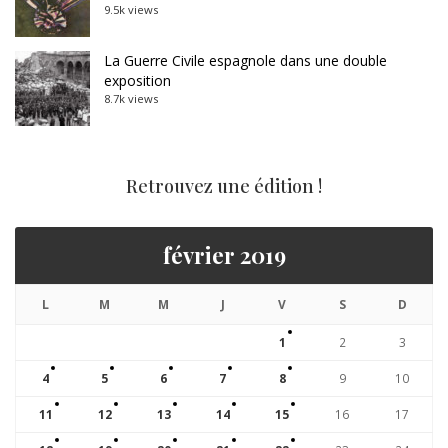
9.5k views
La Guerre Civile espagnole dans une double
exposition
8.7k views
Retrouvez une édition !
février 2019
L
M
M
J
V
S
D
1
2
3
4
5
6
7
8
9
10
11
12
13
14
15
16
17