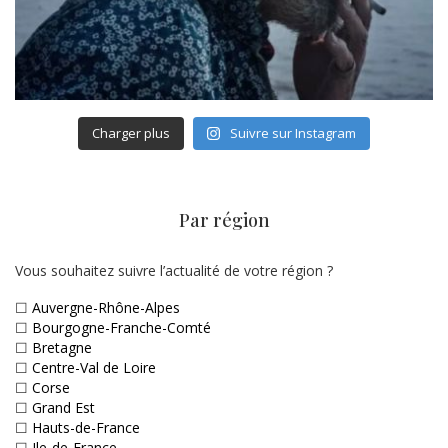
Charger plus
Suivre sur Instagram
Par région
Vous souhaitez suivre l’actualité de votre région ?
☐
Auvergne-Rhône-Alpes
☐
Bourgogne-Franche-Comté
☐
Bretagne
☐
Centre-Val de Loire
☐
Corse
☐
Grand Est
☐
Hauts-de-France
☐
Ile-de-France