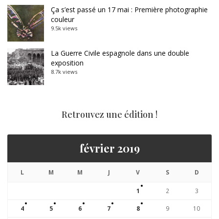
Ça s’est passé un 17 mai : Première photographie
couleur
9.5k views
La Guerre Civile espagnole dans une double
exposition
8.7k views
Retrouvez une édition !
février 2019
L
M
M
J
V
S
D
1
2
3
4
5
6
7
8
9
10