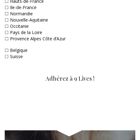
☐
Hauts-de-France
☐
Ile-de-France
☐
Normandie
☐
Nouvelle-Aquitaine
☐
Occitanie
☐
Pays de la Loire
☐
Provence Alpes Côte d’Azur
☐
Belgique
☐
Suisse
Adhérez à 9 Lives !