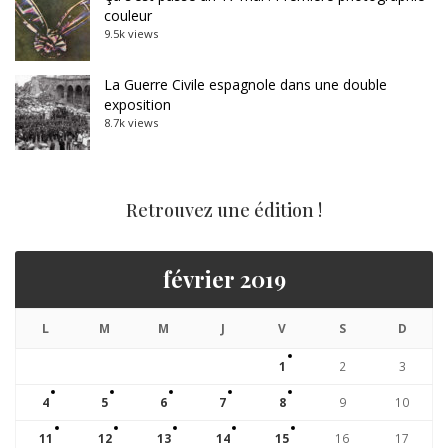
couleur
9.5k views
La Guerre Civile espagnole dans une double
exposition
8.7k views
Retrouvez une édition !
février 2019
L
M
M
J
V
S
D
1
2
3
4
5
6
7
8
9
10
11
12
13
14
15
16
17