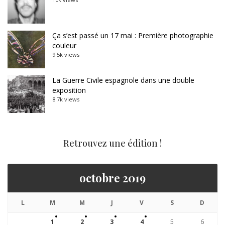
Ça s’est passé un 17 mai : Première photographie
couleur
9.5k views
La Guerre Civile espagnole dans une double
exposition
8.7k views
Retrouvez une édition !
octobre 2019
L
M
M
J
V
S
D
1
2
3
4
5
6