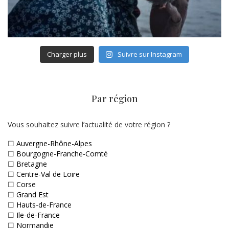
Charger plus
Suivre sur Instagram
Par région
Vous souhaitez suivre l’actualité de votre région ?
☐
Auvergne-Rhône-Alpes
☐
Bourgogne-Franche-Comté
☐
Bretagne
☐
Centre-Val de Loire
☐
Corse
☐
Grand Est
☐
Hauts-de-France
☐
Ile-de-France
☐
Normandie