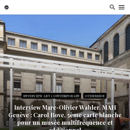
INTERVIEW ART CONTEMPORAIN
OTHERSIDE
Interview Marc-Olivier Wahler, MAH
Genève : Carol Bove, 5ème carte blanche
pour un musée multifréquence et
additionnel