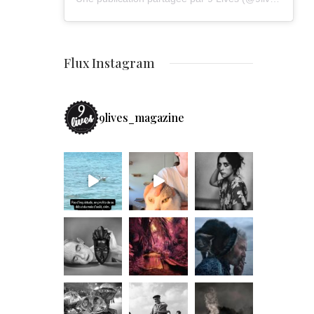
Flux Instagram
9lives_magazine