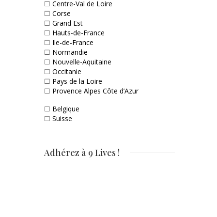
☐
Centre-Val de Loire
☐
Corse
☐
Grand Est
☐
Hauts-de-France
☐
Ile-de-France
☐
Normandie
☐
Nouvelle-Aquitaine
☐
Occitanie
☐
Pays de la Loire
☐
Provence Alpes Côte d’Azur
☐
Belgique
☐
Suisse
Adhérez à 9 Lives !