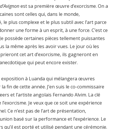
 d’Avignon
est sa première œuvre d’exorcisme. On a
icaines sont celles qui, dans le monde,
, le plus complexe et le plus subtil avec l’art parce
 donner une forme à un esprit, à une force. C’est ce
. Je possède certaines pièces tellement puissantes
us la même après les avoir vues. Le jour où les
rieront cet art d’exorcisme, ils gagneront en
t anecdotique qui peut encore exister.
e exposition à Luanda qui mélangera œuvres
a fin de cette année. J’en suis le co-commissaire
Geers et l’artiste angolais Fernando Alvim. La clé
e l’exorcisme. Je veux que ce soit une expérience
el. Ce n’est pas de l’art de présentation,
munion basé sur la performance et l’expérience. Le
 qu’il est porté et utilisé pendant une cérémonie.