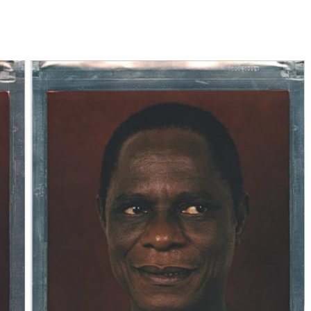
Né un 2 juillet : André Kertész
Né un 1er juillet : Léona
Misonne