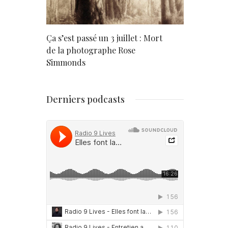
rd
Ça s’est passé un 3 juillet : Mort
Né un 2 juil
de la photographe Rose
Simmonds
Derniers podcasts