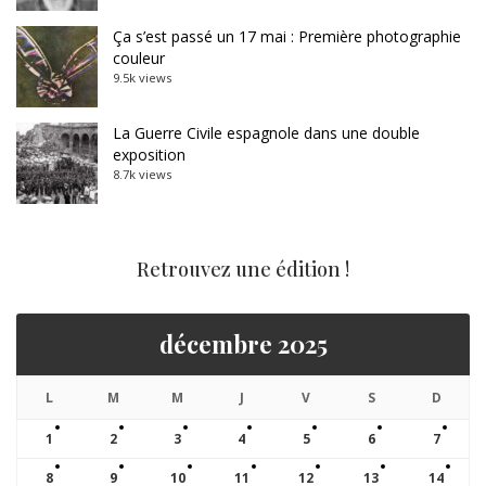
Ça s’est passé un 17 mai : Première photographie
couleur
9.5k views
La Guerre Civile espagnole dans une double
exposition
8.7k views
Retrouvez une édition !
décembre 2025
L
M
M
J
V
S
D
1
2
3
4
5
6
7
8
9
10
11
12
13
14