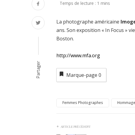
La photographe américaine
Imog
ans. Son exposition « In Focus » vi
Boston.
http://www.mfa.org
Partager
Marque-page
0
Femmes Photographes
Hommag
ARTICLE PRÉCÉDENT