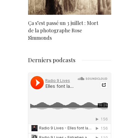
rd
Ça s’est passé un 3 juillet : Mort
Né un 2 juil
de la photographe Rose
Simmonds
Derniers podcasts