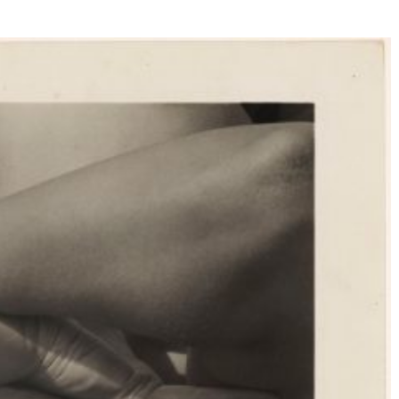
Né un 2 juillet : André Kertész
Né un 1er juillet : Léona
Misonne