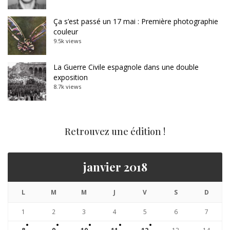
Ça s’est passé un 17 mai : Première photographie
couleur
9.5k views
La Guerre Civile espagnole dans une double
exposition
8.7k views
Retrouvez une édition !
janvier 2018
L
M
M
J
V
S
D
1
2
3
4
5
6
7