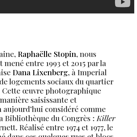
aine,
Raphaëlle Stopin
, nous
et mené entre 1993 et 2015 par la
aise
Dana Lixenberg
, à Imperial
 de logements sociaux du quartier
. Cette œuvre photographique
 manière saisissante et
lm aujourd’hui considéré comme
 la Bibliothèque du Congrès :
Killer
nett. Réalisé entre 1974 et 1977, le
é dans ces quelques rues et blocs