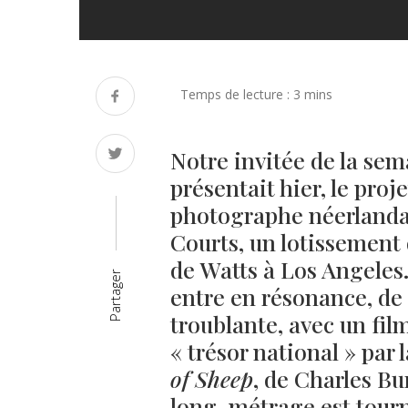
Notre invitée de la sem
présentait hier, le proj
photographe néerland
Courts, un lotissement
de Watts à Los Angeles
Partager
entre en résonance, de
troublante, avec un fi
« trésor national » par
of Sheep
, de Charles Bur
long-métrage est tourn