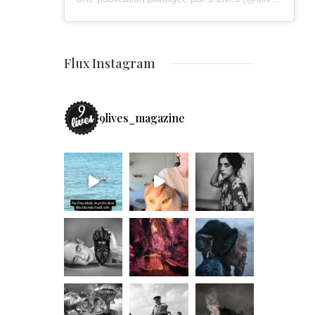
Flux Instagram
9lives_magazine