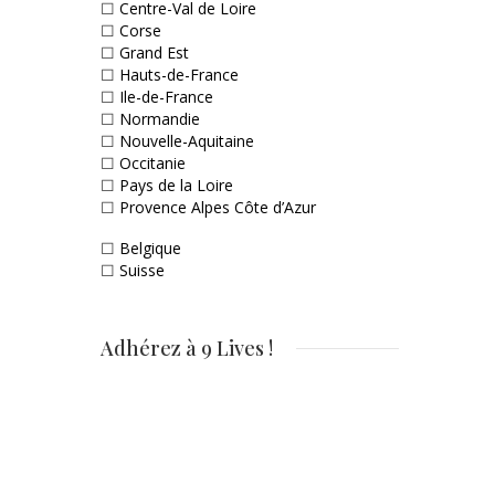
☐
Centre-Val de Loire
☐
Corse
☐
Grand Est
☐
Hauts-de-France
☐
Ile-de-France
☐
Normandie
☐
Nouvelle-Aquitaine
☐
Occitanie
☐
Pays de la Loire
☐
Provence Alpes Côte d’Azur
☐
Belgique
☐
Suisse
Adhérez à 9 Lives !