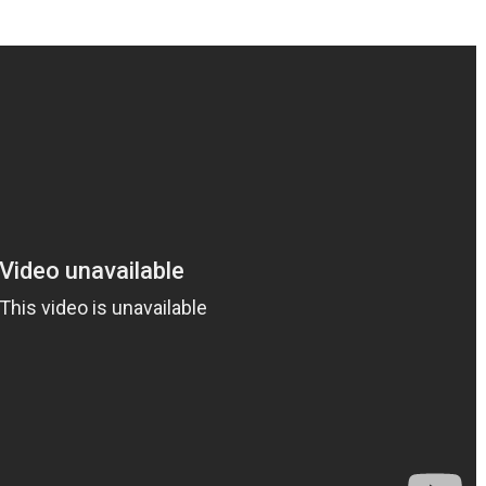
Né un 2 juillet : André Kertész
Né un 1er juillet : Léona
Misonne