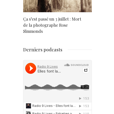
rd
Ça s’est passé un 3 juillet : Mort
Né un 2 juil
de la photographe Rose
Simmonds
Derniers podcasts