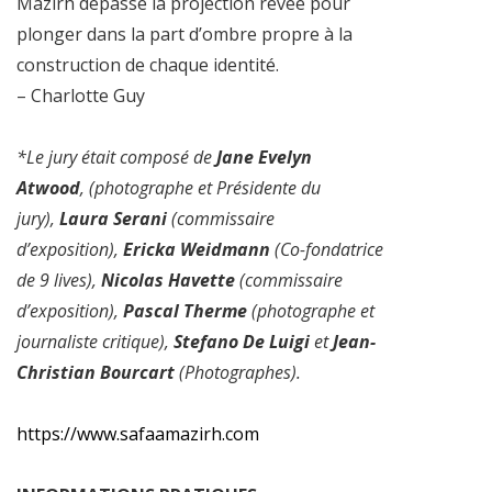
Mazirh dépasse la projection rêvée pour
plonger dans la part d’ombre propre à la
construction de chaque identité.
– Charlotte Guy
*Le jury était composé de
Jane Evelyn
Atwood
, (photographe et Présidente du
jury),
Laura Serani
(commissaire
d’exposition),
Ericka Weidmann
(Co-fondatrice
de 9 lives),
Nicolas Havette
(commissaire
d’exposition),
Pascal Therme
(photographe et
journaliste critique),
Stefano De Luigi
et
Jean-
Christian Bourcart
(Photographes).
https://www.safaamazirh.com