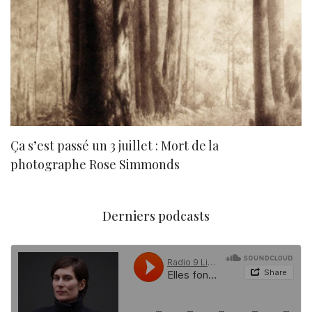
Ça s’est passé un 3 juillet : Mort de la
N
photographe Rose Simmonds
Derniers podcasts