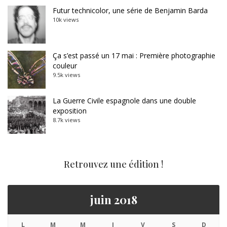
Futur technicolor, une série de Benjamin Barda
10k views
Ça s’est passé un 17 mai : Première photographie
couleur
9.5k views
La Guerre Civile espagnole dans une double
exposition
8.7k views
Retrouvez une édition !
juin 2018
L
M
M
J
V
S
D