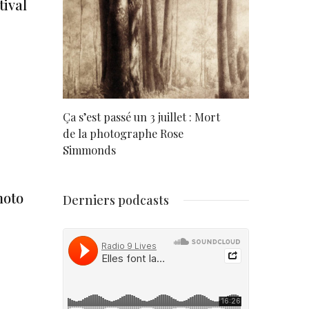
tival
rd
Ça s’est passé un 3 juillet : Mort
Né un 2 juil
de la photographe Rose
Simmonds
hoto
Derniers podcasts