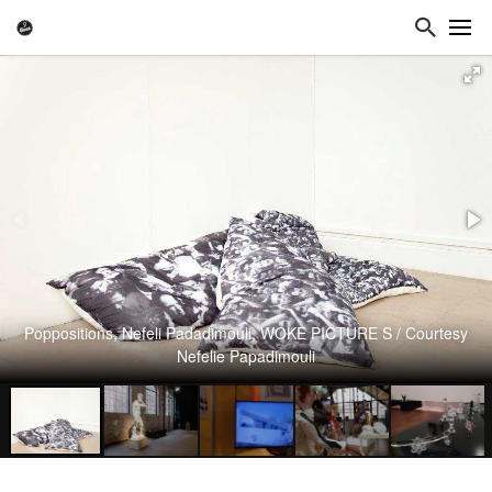
Poppositions, Nefeli Padadimouli, WOKE PICTURE S / Courtesy
Nefelie Papadimouli