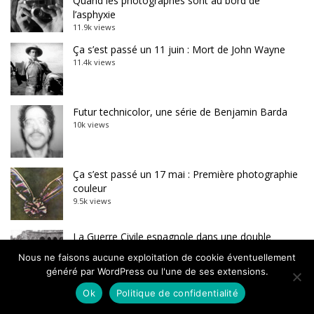
Quand les photographes sont au bord de
l’asphyxie
11.9k views
Ça s’est passé un 11 juin : Mort de John Wayne
11.4k views
Futur technicolor, une série de Benjamin Barda
10k views
Ça s’est passé un 17 mai : Première photographie
couleur
9.5k views
La Guerre Civile espagnole dans une double
exposition
Nous ne faisons aucune exploitation de cookie éventuellement
8.7k views
généré par WordPress ou l'une de ses extensions.
Ok
Politique de confidentialité